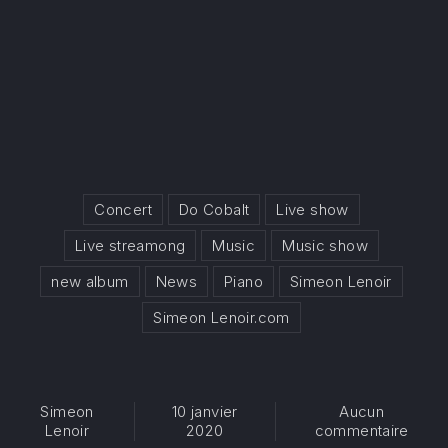
Concert
Do Cobalt
Live show
Live streamong
Music
Music show
new album
News
Piano
Simeon Lenoir
Simeon Lenoir.com
Simeon
10 janvier
Aucun
sur L
Lenoir
2020
commentaire