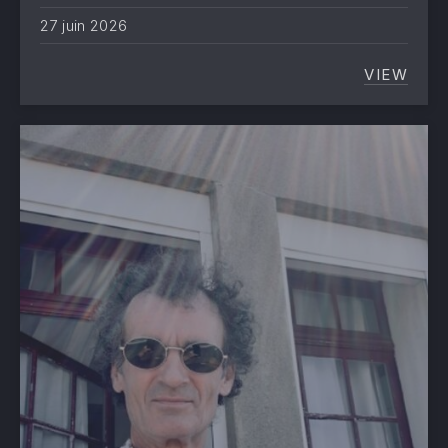
27 juin 2026
VIEW
« FELI