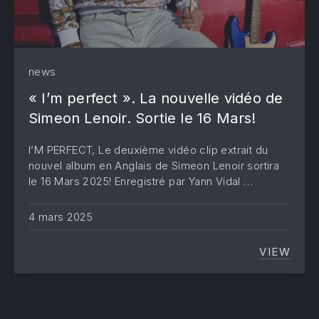
news
« I’m perfect ». La nouvelle vidéo de
Simeon Lenoir. Sortie le 16 Mars!
I’M PERFECT, Le deuxième vidéo clip extrait du
nouvel album en Anglais de Simeon Lenoir sortira
le 16 Mars 2025! Enregistré par Yann Vidal …
4 mars 2025
VIEW
« I’M 