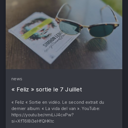
news
« Feliz » sortie le 7 Juillet
« Feliz « Sortie en vidéo. Le second extrait du
dernier album: « La vida del van ». YouTube:
https://youtu.be/nmiLiJ4cxPw?
si=XfT6I8i3eHfQHKtc