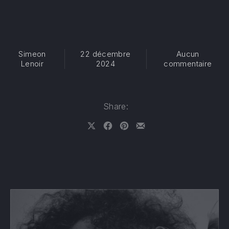
Simeon
22 décembre
Aucun
sur 
Lenoir
2024
commentaire
Share:
Share on X
Share on Facebook
Share on Pinterest
Share by Email