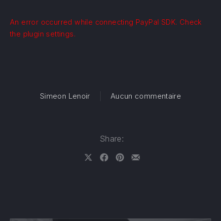
An error occurred while connecting PayPal SDK. Check
the plugin settings.
sur BACK T
Simeon Lenoir
Aucun commentaire
Share:
Share on X
Share on Facebook
Share on Pinterest
Share by Email
PREVIOUS
NE