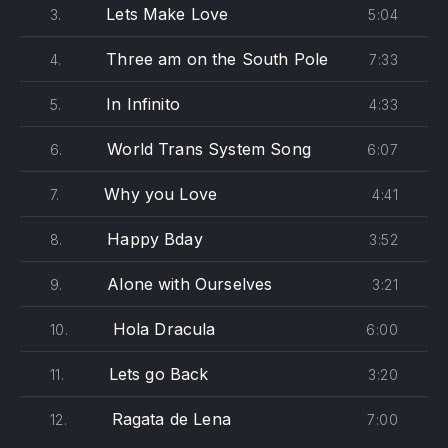
Lets Make Love
5:04
3.
Three am on the South Pole
7:33
4.
In Infinito
4:33
5.
World Trans System Song
6:07
6.
Why you Love
4:41
7.
Happy Bday
3:52
8.
Alone with Ourselves
3:21
9.
Hola Dracula
6:00
10.
Lets go Back
3:20
11.
Ragata de Lena
7:00
12.