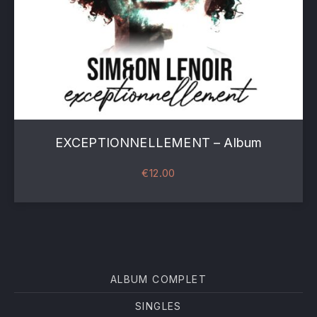
EXCEPTIONNELLEMENT – Album
PREVIOUS
NE
€
12.00
ALBUM COMPLET
Filter products
SINGLES