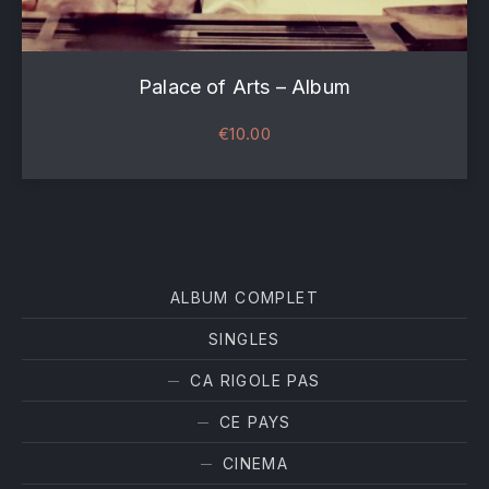
Palace of Arts – Album
€
10.00
ALBUM COMPLET
Filter products
SINGLES
CA RIGOLE PAS
PREVIOUS
NE
CE PAYS
CINEMA