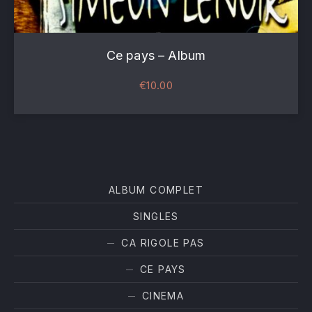
Ce pays – Album
€
10.00
ALBUM COMPLET
Filter products
SINGLES
CA RIGOLE PAS
PREVIOUS
NE
CE PAYS
CINEMA