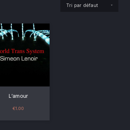
Commande
NE
L’amour
€
1.00